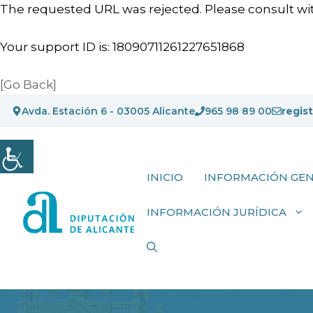
The requested URL was rejected. Please consult wit
Your support ID is: 18090711261227651868
[Go Back]
Saltar
Avda. Estación 6 - 03005 Alicante
965 98 89 00
regis
al
contenido
INICIO
INFORMACIÓN GE
INFORMACIÓN JURÍDICA