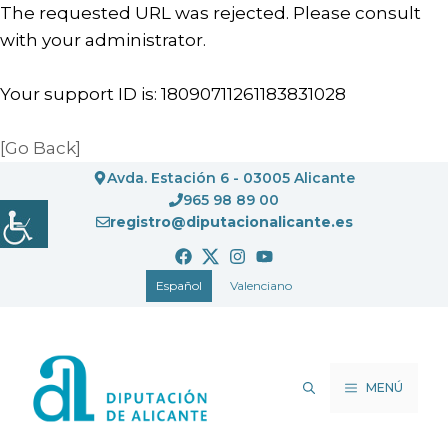
The requested URL was rejected. Please consult
with your administrator.
Your support ID is: 18090711261183831028
[Go Back]
Saltar
Avda. Estación 6 - 03005 Alicante
al
965 98 89 00
registro@diputacionalicante.es
contenido
Español
Valenciano
MENÚ