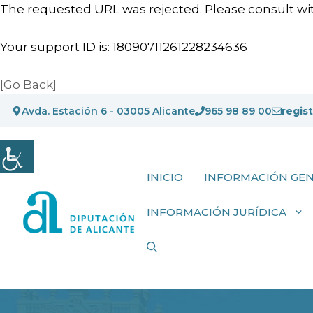
The requested URL was rejected. Please consult wit
Your support ID is: 18090711261228234636
[Go Back]
Saltar
Avda. Estación 6 - 03005 Alicante
965 98 89 00
regis
al
contenido
INICIO
INFORMACIÓN GE
INFORMACIÓN JURÍDICA