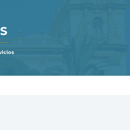
OS
vicios