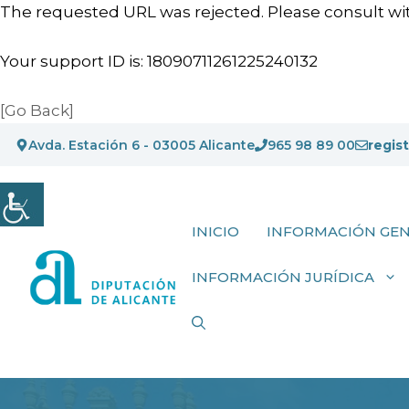
The requested URL was rejected. Please consult wit
Your support ID is: 18090711261225240132
[Go Back]
Saltar
Avda. Estación 6 - 03005 Alicante
965 98 89 00
regis
al
contenido
INICIO
INFORMACIÓN GE
INFORMACIÓN JURÍDICA