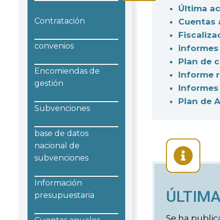
Última ac
Contratación
Cuentas 
Fiscaliza
convenios
informes
Plan de c
Encomiendas de
Informe 
gestión
Informes 
Plan de 
Subvenciones
base de datos
nacional de
subvenciones
Información
ÚLTIMA
presupuestaria
Se ha public