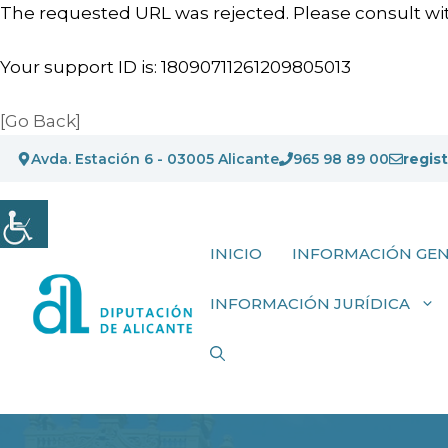
The requested URL was rejected. Please consult wit
Your support ID is: 18090711261209805013
[Go Back]
Saltar
Avda. Estación 6 - 03005 Alicante
965 98 89 00
regis
al
contenido
INICIO
INFORMACIÓN GE
INFORMACIÓN JURÍDICA