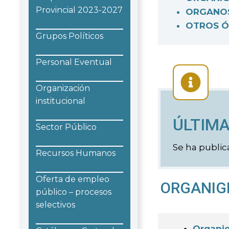
Provincial 2023-2027
ORGANOS
OTROS Ó
Grupos Políticos
Personal Eventual
Organización
institucional
ÚLTIMA
Sector Público
Se ha public
Recursos Humanos
Oferta de empleo
ORGANIGR
público – procesos
selectivos
Organig