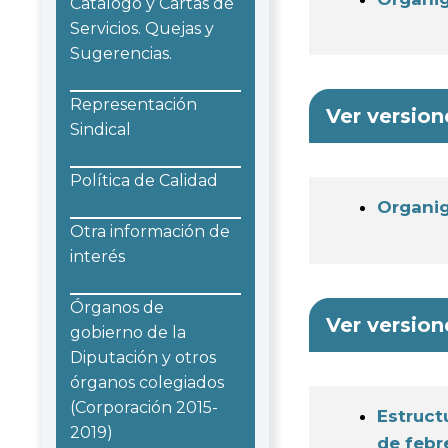
Catálogo y Cartas de
Servicios. Quejas y
Sugerencias.
Representación
Ver version
Sindical
Política de Calidad
Organig
Otra información de
interés
Órganos de
Ver version
gobierno de la
Diputación y otros
órganos colegiados
(Corporación 2015-
Estruct
2019)
de febr