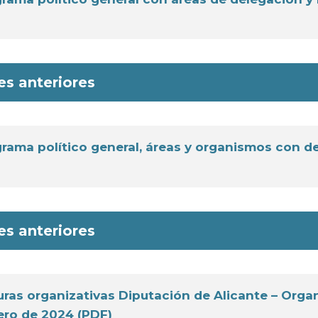
es anteriores
rama político general, áreas y organismos con d
es anteriores
uras organizativas Diputación de Alicante – Organ
ero de 2024 (PDF)