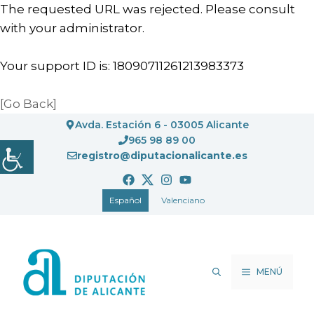
The requested URL was rejected. Please consult
with your administrator.
Your support ID is: 18090711261213983373
[Go Back]
Saltar
Avda. Estación 6 - 03005 Alicante
al
965 98 89 00
registro@diputacionalicante.es
contenido
Español
Valenciano
MENÚ