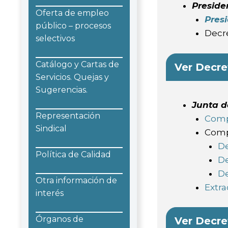
Preside
Oferta de empleo
Pres
público – procesos
Decr
selectivos
Catálogo y Cartas de
Ver Decre
Servicios. Quejas y
Sugerencias.
Junta d
Representación
Comp
Sindical
Comp
De
Política de Calidad
De
De
Otra información de
Extr
interés
Órganos de
Ver Decr