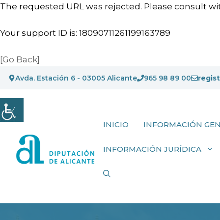
The requested URL was rejected. Please consult wit
Your support ID is: 18090711261199163789
[Go Back]
Saltar
Avda. Estación 6 - 03005 Alicante
965 98 89 00
regis
al
contenido
INICIO
INFORMACIÓN GE
INFORMACIÓN JURÍDICA