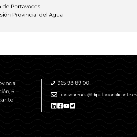
a de Portavoces
ión Provincial del Agua
965 98 89 00
ovincial
ión, 6
transparencia@diputacionalicante.es
cante