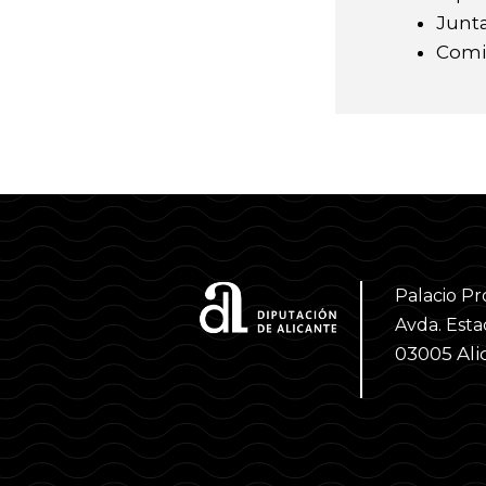
Junt
Comis
Palacio Pr
Avda. Estac
03005 Ali