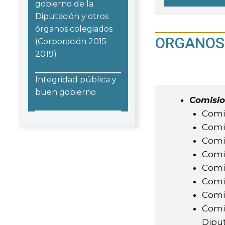
gobierno de la
Diputación y otros
órganos colegiados
ORGANOS 
(Corporación 2015-
2019)
Integridad pública y
buen gobierno
Comisio
Comi
Comis
Comis
Comi
Comis
Comi
Comis
Comis
Diput