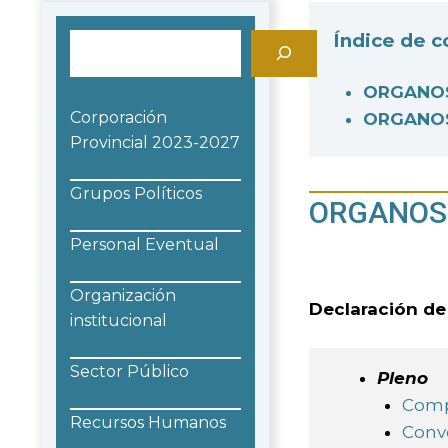
Índice de 
Buscar
ORGANOS
Corporación
ORGANOS
Provincial 2023-2027
Grupos Políticos
ORGANOS 
Personal Eventual
Organización
Declaración de
institucional
Sector Público
Pleno
Comp
Recursos Humanos
Convo