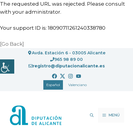
The requested URL was rejected. Please consult
with your administrator.
Your support ID is: 18090711261240338780
[Go Back]
Saltar
Avda. Estación 6 - 03005 Alicante
al
965 98 89 00
registro@diputacionalicante.es
contenido
Español
Valenciano
MENÚ