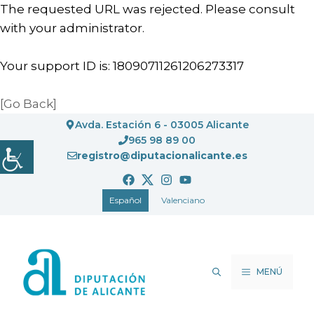
The requested URL was rejected. Please consult
with your administrator.
Your support ID is: 18090711261206273317
[Go Back]
Saltar
Avda. Estación 6 - 03005 Alicante
al
965 98 89 00
registro@diputacionalicante.es
contenido
Español
Valenciano
MENÚ