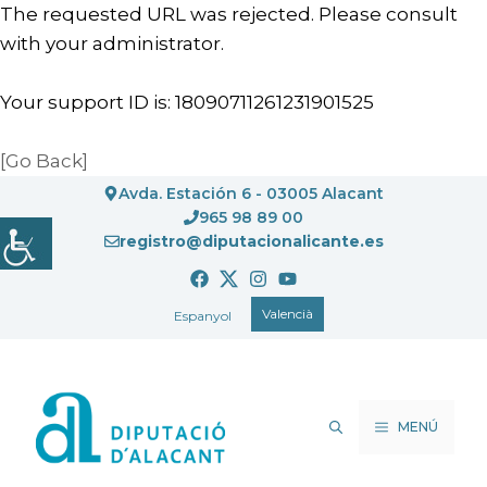
The requested URL was rejected. Please consult
with your administrator.
Your support ID is: 18090711261231901525
[Go Back]
Vés
Avda. Estación 6 - 03005 Alacant
al
965 98 89 00
registro@diputacionalicante.es
contingut
Valencià
Espanyol
MENÚ