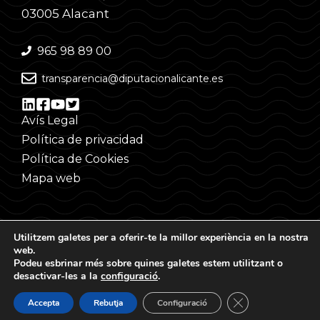
03005 Alacant
965 98 89 00
transparencia@diputacionalicante.es
Avís Legal
Política de privacidad
Política de Cookies
Mapa web
Utilitzem galetes per a oferir-te la millor experiència en la nostra
web.
Podeu esbrinar més sobre quines galetes estem utilitzant o
desactivar-les a la
configuració
.
©
Tanca el bàner d
Accepta
Rebutja
Configuració