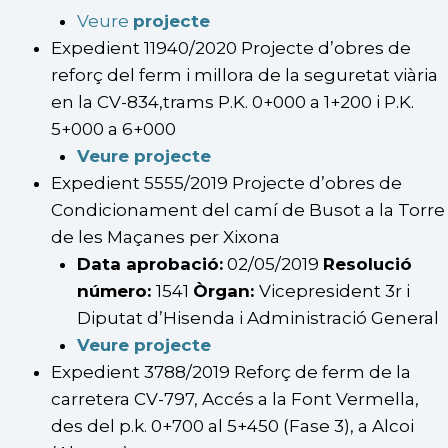
Veure
pro
jecte
Expedient 11940/2020 Projecte d’obres de
reforç del ferm i millora de la seguretat viària
en la CV-834,trams P.K. 0+000 a 1+200 i P.K.
5+000 a 6+000
Veure projecte
Expedient 5555/2019 Projecte d’obres de
Condicionament del camí de Busot a la Torre
de les Maçanes per Xixona
Data aprobació:
02/05/2019
Resolució
número:
1541
Òrgan:
Vicepresident 3r i
Diputat d’Hisenda i Administració General
Veure projecte
Expedient 3788/2019 Reforç de ferm de la
carretera CV-797, Accés a la Font Vermella,
des del p.k. 0+700 al 5+450 (Fase 3), a Alcoi