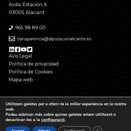
Avda. Estación, 6
03005 Alacant
965 98 89 00
transparencia@diputacionalicante.es
Avís Legal
Política de privacidad
Política de Cookies
Mapa web
Utilitzem galetes per a oferir-te la millor experiència en la nostra
web.
Podeu esbrinar més sobre quines galetes estem utilitzant o
desactivar-les a la
configuració
.
©
Tanca el bàner d
Accepta
Rebutja
Configuració