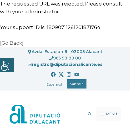
The requested URL was rejected. Please consult
with your administrator.
Your support ID is: 18090711261201871764
[Go Back]
Vés
Avda. Estación 6 - 03005 Alacant
al
965 98 89 00
registro@diputacionalicante.es
contingut
Valencià
Espanyol
MENÚ