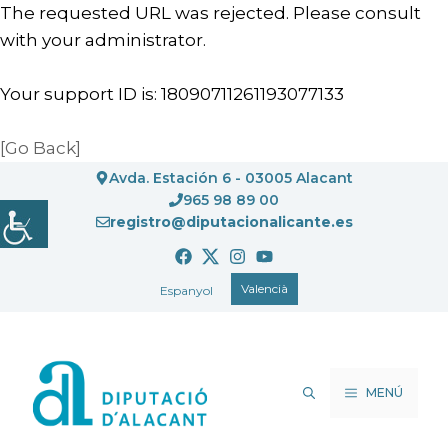
The requested URL was rejected. Please consult
with your administrator.
Your support ID is: 18090711261193077133
[Go Back]
Vés
Avda. Estación 6 - 03005 Alacant
al
965 98 89 00
registro@diputacionalicante.es
contingut
Valencià
Espanyol
MENÚ