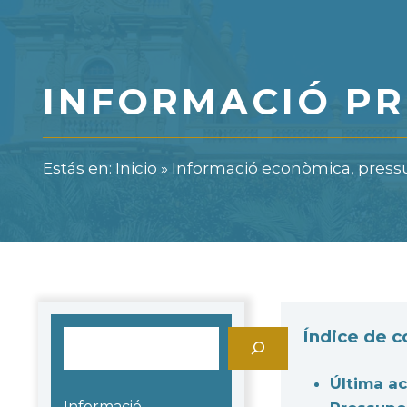
INFORMACIÓ PR
Estás en:
Inicio
»
Informació econòmica, pressup
Índice de 
Cerca
Última ac
Informació