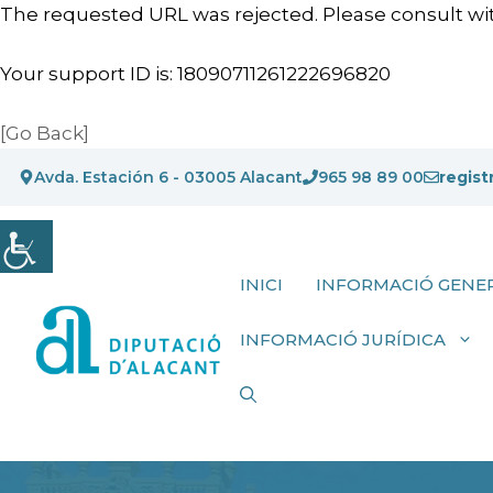
The requested URL was rejected. Please consult wit
Your support ID is: 18090711261222696820
[Go Back]
Vés
Avda. Estación 6 - 03005 Alacant
965 98 89 00
regist
al
contingut
INICI
INFORMACIÓ GENE
INFORMACIÓ JURÍDICA