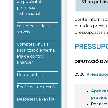
de publicitat i
S’han public
promoció
institucional
Conté informació
partides pressup
cost efectiu dels
serveis
pressupostària i
Comptes Anuals,
PRESSUP
fiscalització externa i
Pla de control
DIPUTACIÓ D’
financer
2026.
Pressupos
Deute públic
Encàrrecs de gestió
Aprovac
provinc
Despeses Caixa Fixa
Per a ve