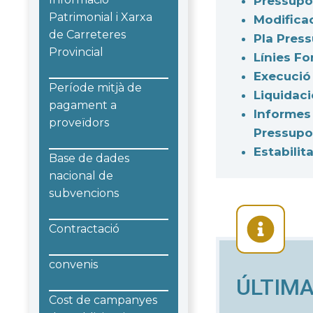
Pressupo
Patrimonial i Xarxa
Modifica
de Carreteres
Pla Press
Provincial
Línies F
Execució
Període mitjà de
Liquidaci
pagament a
Informes 
proveïdors
Pressupos
Estabilit
Base de dades
nacional de
subvencions
Contractació
convenis
ÚLTIMA
Cost de campanyes