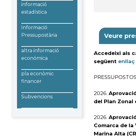
informació
estadística
Informació
Pressupostària
Veure pre
altra informació
Accedeixi als c
económica
següent
enllaç
pla econòmic
PRESSUPOSTOS
financer
2026.
Aprovació 
Subvencions
del Plan Zonal 
2026.
Aprovació
Comarca de la 
Marina Alta (C