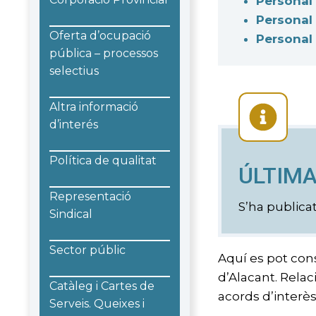
Personal
Personal 
Oferta d’ocupació
Personal 
pública – processos
selectius
Altra informació
d’interés
Política de qualitat
ÚLTIMA
Representació
S’ha publica
Sindical
Sector públic
Aquí es pot cons
d’Alacant. Relac
Catàleg i Cartes de
acords d’interès 
Serveis. Queixes i