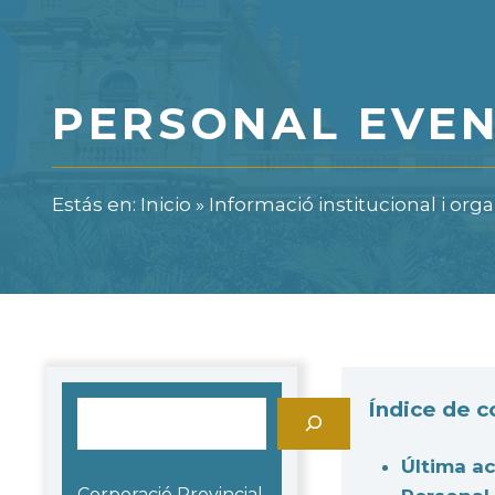
PERSONAL EVE
Estás en:
Inicio
»
Informació institucional i orga
Índice de 
Cerca
Última ac
Corporació Provincial