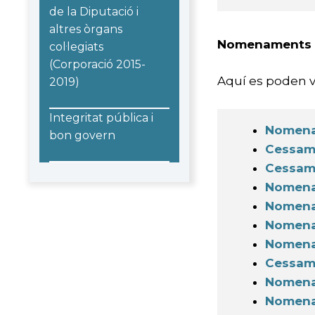
de la Diputació i
altres òrgans
Nomenaments 
col·legiats
(Corporació 2015-
Aquí es poden 
2019)
Integritat pública i
Nomenam
bon govern
Cessame
Cessame
Nomenam
Nomenam
Nomenam
Nomenam
Cessame
Nomenam
Nomenam