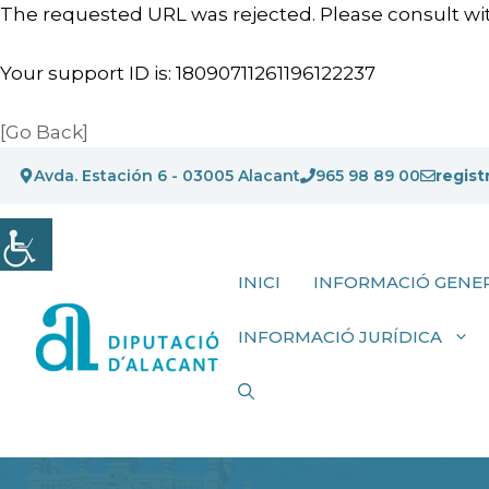
The requested URL was rejected. Please consult wit
Your support ID is: 18090711261196122237
[Go Back]
Vés
Avda. Estación 6 - 03005 Alacant
965 98 89 00
regist
al
contingut
INICI
INFORMACIÓ GENE
INFORMACIÓ JURÍDICA