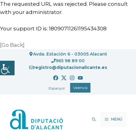
The requested URL was rejected. Please consult
with your administrator.
Your support ID is: 18090711261195434308
[Go Back]
Vés
Avda. Estación 6 - 03005 Alacant
al
965 98 89 00
registro@diputacionalicante.es
contingut
Valencià
Espanyol
MENÚ