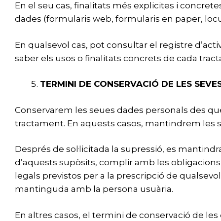
En el seu cas, finalitats més explicites i concre
dades (formularis web, formularis en paper, locuc
En qualsevol cas, pot consultar el registre d’act
saber els usos o finalitats concrets de cada tr
TERMINI DE CONSERVACIÓ DE LES SEVE
Conservarem les seues dades personals des que en
tractament. En aquests casos, mantindrem les s
Després de sol·licitada la supressió, es mantind
d’aquests supòsits, complir amb les obligacions
legals previstos per a la prescripció de qualsevol
mantinguda amb la persona usuària.
En altres casos, el termini de conservació de le