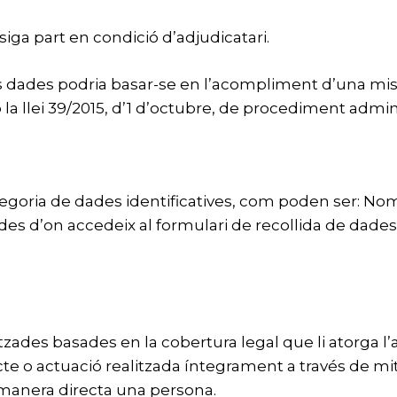
iga part en condició d’adjudicatari.
s dades podria basar-se en l’acompliment d’una miss
 la llei 39/2015, d’1 d’octubre, de procediment admi
egoria de dades identificatives, com poden ser: Nom
des d’on accedeix al formulari de recollida de dades
des basades en la cobertura legal que li atorga l’arti
 acte o actuació realitzada íntegrament a través de 
e manera directa una persona.