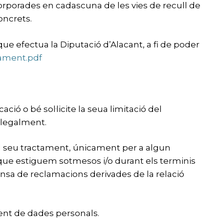
ncorporades en cadascuna de les vies de recull de
oncrets.
que efectua la Diputació d’Alacant, a fi de poder
tament.pdf
ó o bé sol·licite la seua limitació del
 legalment.
 el seu tractament, únicament per a algun
 que estiguem sotmesos i/o durant els terminis
efensa de reclamacions derivades de la relació
ment de dades personals.