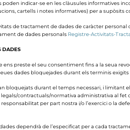
tes poden indicar-se en les clàusules informatives i
ions, cartells i notes informatives) per a supòsits c
ivitats de tractament de dades de caràcter personal 
actament de dades personals
Registre-Activitats-Trac
S DADES
s preste el seu consentiment fins a la seua revocaci
eues dades bloquejades durant els terminis exigits
ran bloquejats durant el temps necessari, i limitant
 legals/contractuals/normativa administrativa al fet
 responsabilitat per part nostra i/o l’exercici o la d
s dades dependrà de l’especificat per a cada tracta