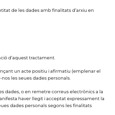
itat de les dades amb finalitats d’arxiu en
ació d’aquest tractament.
nçant un acte positiu i afirmatiu (emplenar el
r-nos les seues dades personals.
 les dades, o en remetre correus electrònics a la
anifesta haver llegit i acceptat expressament la
seues dades personals segons les finalitats