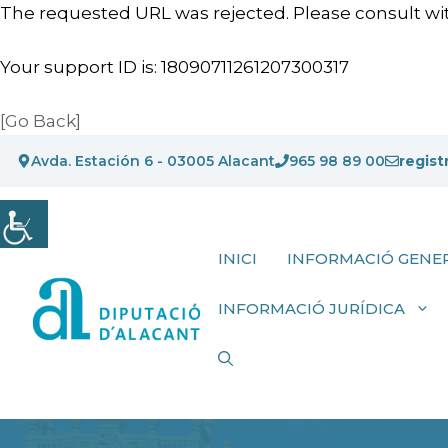
The requested URL was rejected. Please consult wit
Your support ID is: 18090711261207300317
[Go Back]
Vés
Avda. Estación 6 - 03005 Alacant
965 98 89 00
regist
al
contingut
INICI
INFORMACIÓ GENE
INFORMACIÓ JURÍDICA