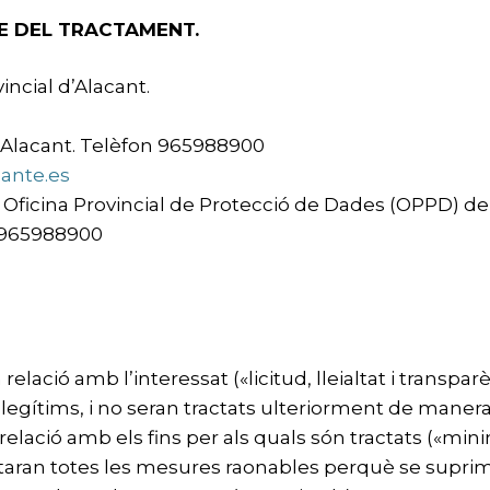
E DEL TRACTAMENT.
ncial d’Alacant.
5 Alacant. Telèfon 965988900
ante.es
ficina Provincial de Protecció de Dades (OPPD) de la
n 965988900
 relació amb l’interessat («licitud, lleialtat i transparè
s i legítims, i no seran tractats ulteriorment de man
 relació amb els fins per als quals són tractats («min
adoptaran totes les mesures raonables perquè se supri