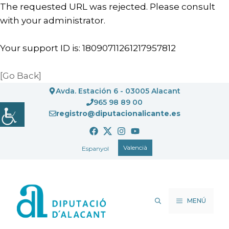
The requested URL was rejected. Please consult
with your administrator.
Your support ID is: 18090711261217957812
[Go Back]
Vés
Avda. Estación 6 - 03005 Alacant
al
965 98 89 00
registro@diputacionalicante.es
contingut
Valencià
Espanyol
MENÚ