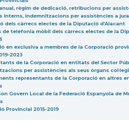
Provincials
anual, règim de dedicació, retribucions per assis
ts interns, indemnitzacions per assistències a jur
 dels càrrecs electes de la Diputació d'Alacant
de telefonia mòbil dels càrrecs electes de la Di
3
ó en exclusiva a membres de la Corporació provin
2019-2023
ants de la Corporació en entitats del Sector Públ
tzacions per assistències als seus òrgans col·leg
nts representants de la Corporació en altres ent
s
on Govern Local de la Federació Espanyola de Mu
es
ó Provincial 2015-2019