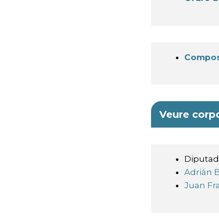
Composi
Veure corpo
Diputad
Adrián B
Juan Fr