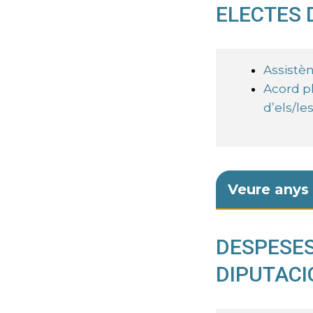
ELECTES 
Assistèn
Acord pl
d’els/le
Veure anys 
DESPESES
DIPUTACI