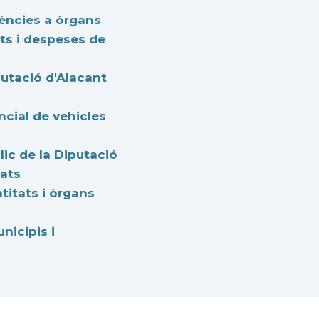
tències a òrgans
ats i despeses de
putació d'Alacant
cial de vehicles
ic de la Diputació
iats
itats i òrgans
nicipis i