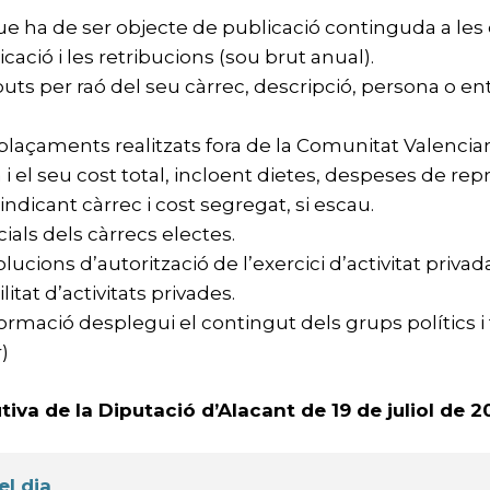
e ha de ser objecte de publicació continguda a les d
cació i les retribucions (sou brut anual).
uts per raó del seu càrrec, descripció, persona o entit
splaçaments realitzats fora de la Comunitat Valencia
ta i el seu cost total, incloent dietes, despeses de r
dicant càrrec i cost segregat, si escau.
ials dels càrrecs electes.
solucions d’autorització de l’exercici d’activitat pri
itat d’activitats privades.
formació desplegui el contingut dels grups polítics i f
)
tiva de la Diputació d’Alacant de 19 de juliol de 2
el dia