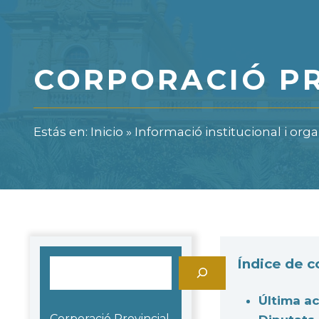
CORPORACIÓ PR
Estás en:
Inicio
»
Informació institucional i orga
Índice de 
Cerca
Última ac
Corporació Provincial