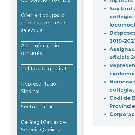
Diputats 
Sou brut 
Oferta d’ocupació
col·legia
pública – processos
locomoció
selectius
Despeses 
2019-202
Altra informació
Assignaci
d’interés
oficials 
Represent
Política de qualitat
i indemni
Nomename
Representació
col·legiat
Sindical
Codi de B
Provínci
Sector públic
Corporaci
Catàleg i Cartes de
Serveis. Queixes i