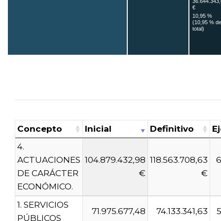
36.644.343
€
10,95 %
(10,95 % de
total)
0. DEUDA PÚBLICA.
5000,00 €
0,00 % (0,00 % del total)
Concepto
Inicial
Definitivo
E
4.
ACTUACIONES
104.879.432,98
118.563.708,63
6
DE CARÁCTER
€
€
ECONÓMICO.
1. SERVICIOS
71.975.677,48
74.133.341,63
5
PÚBLICOS