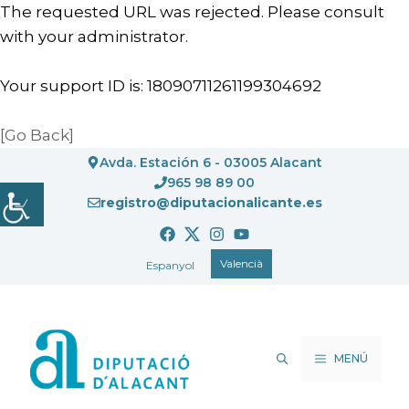
The requested URL was rejected. Please consult
with your administrator.
Your support ID is: 18090711261199304692
[Go Back]
Vés
Avda. Estación 6 - 03005 Alacant
al
965 98 89 00
registro@diputacionalicante.es
contingut
Valencià
Espanyol
MENÚ