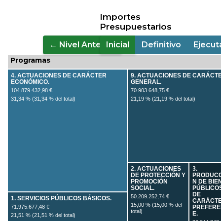
Importes
Presupuestarios
← Nivel Anterior
Inicial
Definitivo
Ejecu
Programas
4. ACTUACIONES DE CARÁCTER
9. ACTUACIONES DE CARÁCT
ECONÓMICO.
GENERAL.
104.879.432,98 €
70.903.648,75 €
31,34 % (31,34 % del total)
21,19 % (21,19 % del total)
2. ACTUACIONES
3.
DE PROTECCIÓN Y
PRODUCC
PROMOCIÓN
N DE BIE
SOCIAL.
PÚBLICO
DE
50.209.252,74 €
1. SERVICIOS PÚBLICOS BÁSICOS.
CARÁCT
15,00 % (15,00 % del
71.975.677,48 €
PREFERE
total)
E.
21,51 % (21,51 % del total)