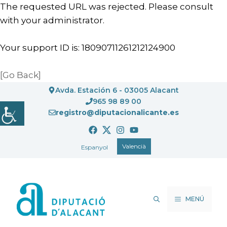
The requested URL was rejected. Please consult
with your administrator.
Your support ID is: 18090711261212124900
[Go Back]
Vés
Avda. Estación 6 - 03005 Alacant
al
965 98 89 00
registro@diputacionalicante.es
contingut
Valencià
Espanyol
MENÚ