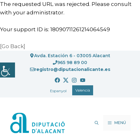
The requested URL was rejected. Please consult
with your administrator.
Your support ID is: 18090711261214064549
[Go Back]
Vés
Avda. Estación 6 - 03005 Alacant
al
965 98 89 00
registro@diputacionalicante.es
contingut
Valencià
Espanyol
MENÚ