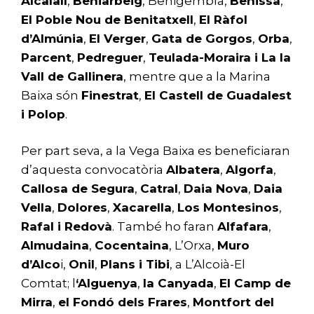
Alcalalí
,
Beniarbeig
, Benigembla,
Benissa
,
El Poble Nou de Benitatxell
,
El Ràfol
d’Almúnia
,
El Verger
,
Gata de Gorgos
,
Orba
,
Parcent
,
Pedreguer
,
Teulada-Moraira i La la
Vall de Gallinera
, mentre que a la Marina
Baixa són
Finestrat
,
El Castell de Guadalest
i Polop
.
Per part seva, a la Vega Baixa es beneficiaran
d’aquesta convocatòria
Albatera
,
Algorfa
,
Callosa de Segura
,
Catral
,
Daia Nova
,
Daia
Vella
,
Dolores
,
Xacarella
,
Los Montesinos
,
Rafal i Redovà
. També ho faran
Alfafara
,
Almudaina
,
Cocentaina
, L’Orxa,
Muro
d’Alco
i,
Onil
,
Plans i Tibi
, a L’Alcoià-El
Comtat; l
‘Alguenya
,
la Canyada
,
El Camp de
Mirra
,
el Fondó dels Frares
,
Montfort del