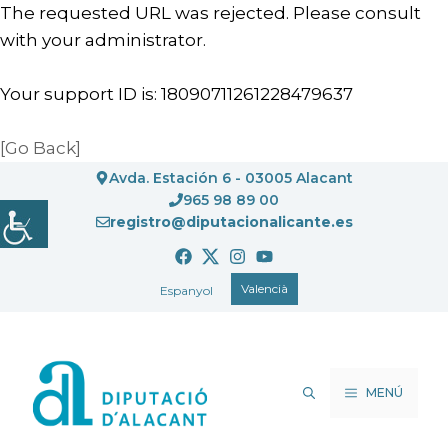
The requested URL was rejected. Please consult
with your administrator.
Your support ID is: 18090711261228479637
[Go Back]
Vés
Avda. Estación 6 - 03005 Alacant
al
965 98 89 00
registro@diputacionalicante.es
contingut
Valencià
Espanyol
MENÚ