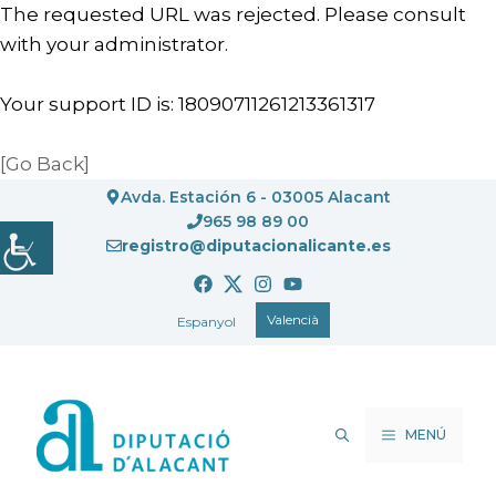
The requested URL was rejected. Please consult
with your administrator.
Your support ID is: 18090711261213361317
[Go Back]
Vés
Avda. Estación 6 - 03005 Alacant
al
965 98 89 00
registro@diputacionalicante.es
contingut
Valencià
Espanyol
MENÚ