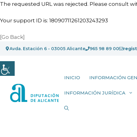
The requested URL was rejected. Please consult wit
Your support ID is: 18090711261203243293
[Go Back]
Saltar
Avda. Estación 6 - 03005 Alicante
965 98 89 00
regis
al
contenido
INICIO
INFORMACIÓN GE
INFORMACIÓN JURÍDICA