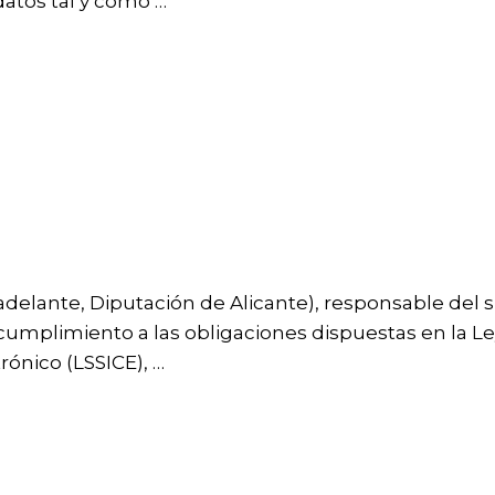
atos tal y como …
adelante, Diputación de Alicante), responsable del si
limiento a las obligaciones dispuestas en la Ley 34
rónico (LSSICE), …