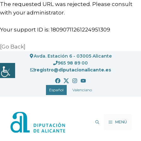
The requested URL was rejected. Please consult
with your administrator.
Your support ID is: 18090711261224951309
[Go Back]
Saltar
Avda. Estación 6 - 03005 Alicante
al
965 98 89 00
registro@diputacionalicante.es
contenido
Español
Valenciano
MENÚ