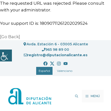
The requested URL was rejected. Please consult
with your administrator.
Your support ID is: 18090711261202029524
[Go Back]
Saltar
Avda. Estación 6 - 03005 Alicante
al
965 98 89 00
registro@diputacionalicante.es
contenido
Español
Valenciano
MENÚ