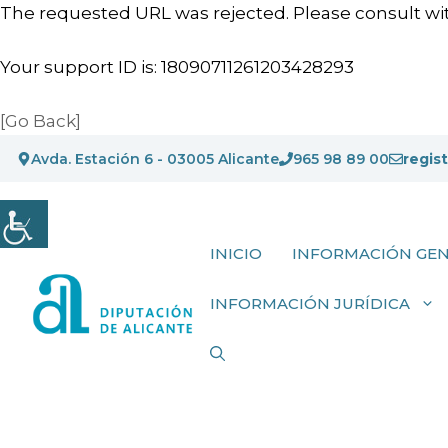
The requested URL was rejected. Please consult wit
Your support ID is: 18090711261203428293
[Go Back]
Saltar
Avda. Estación 6 - 03005 Alicante
965 98 89 00
regis
al
contenido
INICIO
INFORMACIÓN GE
INFORMACIÓN JURÍDICA