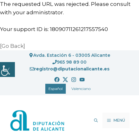
The requested URL was rejected. Please consult
with your administrator.
Your support ID is: 18090711261217557540
[Go Back]
Saltar
Avda. Estación 6 - 03005 Alicante
al
965 98 89 00
registro@diputacionalicante.es
contenido
Español
Valenciano
MENÚ