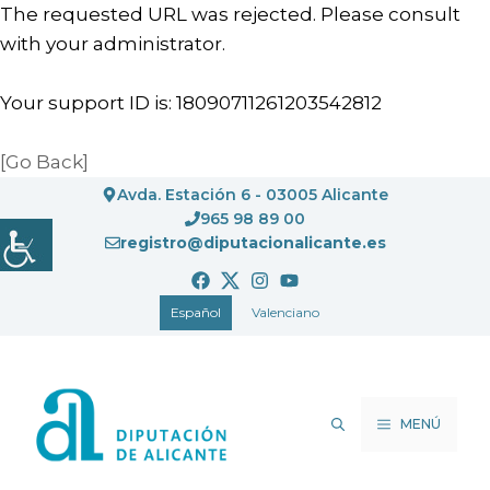
The requested URL was rejected. Please consult
with your administrator.
Your support ID is: 18090711261203542812
[Go Back]
Saltar
Avda. Estación 6 - 03005 Alicante
al
965 98 89 00
registro@diputacionalicante.es
contenido
Español
Valenciano
MENÚ