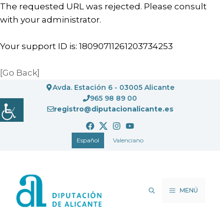
The requested URL was rejected. Please consult
with your administrator.
Your support ID is: 18090711261203734253
[Go Back]
Saltar
Avda. Estación 6 - 03005 Alicante
al
965 98 89 00
registro@diputacionalicante.es
contenido
Español
Valenciano
MENÚ