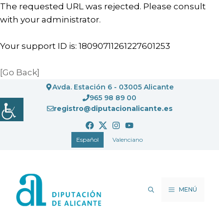
The requested URL was rejected. Please consult
with your administrator.
Your support ID is: 18090711261227601253
[Go Back]
Saltar
Avda. Estación 6 - 03005 Alicante
al
965 98 89 00
registro@diputacionalicante.es
contenido
Español
Valenciano
MENÚ