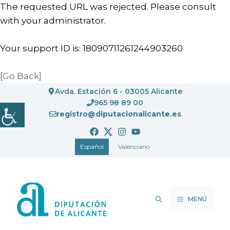
The requested URL was rejected. Please consult
with your administrator.
Your support ID is: 18090711261244903260
[Go Back]
Saltar
Avda. Estación 6 - 03005 Alicante
al
965 98 89 00
registro@diputacionalicante.es
contenido
Español
Valenciano
MENÚ