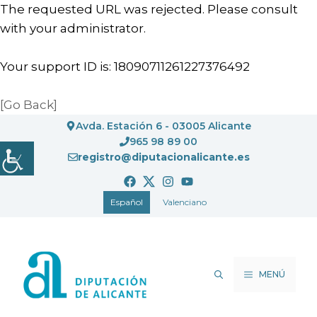
The requested URL was rejected. Please consult
with your administrator.
Your support ID is: 18090711261227376492
[Go Back]
Saltar
Avda. Estación 6 - 03005 Alicante
al
965 98 89 00
registro@diputacionalicante.es
contenido
Español
Valenciano
MENÚ