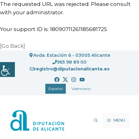
The requested URL was rejected. Please consult
with your administrator.
Your support ID is: 18090711261185681725
[Go Back]
Saltar
Avda. Estación 6 - 03005 Alicante
al
965 98 89 00
registro@diputacionalicante.es
contenido
Español
Valenciano
MENÚ