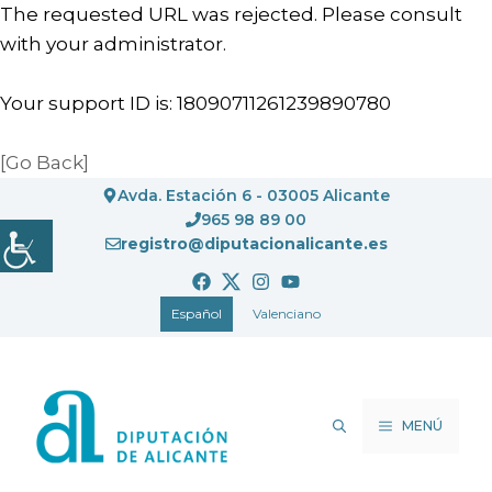
The requested URL was rejected. Please consult
with your administrator.
Your support ID is: 18090711261239890780
[Go Back]
Saltar
Avda. Estación 6 - 03005 Alicante
al
965 98 89 00
registro@diputacionalicante.es
contenido
Español
Valenciano
MENÚ