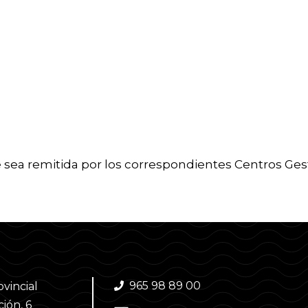
e sea remitida por los correspondientes Centros Ges
965 98 89 00
ovincial
ión, 6