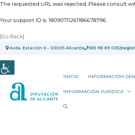
The requested URL was rejected. Please consult wit
Your support ID is: 18090711261186678796
[Go Back]
Saltar
Avda. Estación 6 - 03005 Alicante
965 98 89 00
regis
al
contenido
INICIO
INFORMACIÓN GE
INFORMACIÓN JURÍDICA