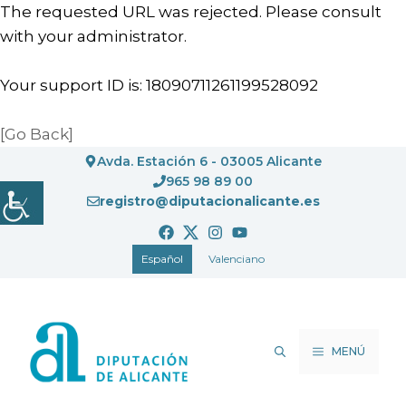
The requested URL was rejected. Please consult
with your administrator.
Your support ID is: 18090711261199528092
[Go Back]
Saltar
Avda. Estación 6 - 03005 Alicante
al
965 98 89 00
registro@diputacionalicante.es
contenido
Español
Valenciano
MENÚ