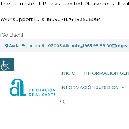
The requested URL was rejected. Please consult wit
Your support ID is: 18090711261193506084
[Go Back]
Saltar
Avda. Estación 6 - 03005 Alicante
965 98 89 00
regis
al
contenido
INICIO
INFORMACIÓN GE
INFORMACIÓN JURÍDICA