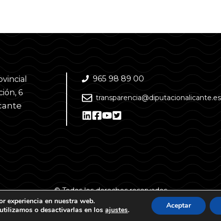
965 98 89 00
ovincial
ión, 6
transparencia@diputacionalicante.es
cante
© Todos los derechos reservados
or experiencia en nuestra web.
Aceptar
tilizamos o desactivarlas en los
ajustes
.