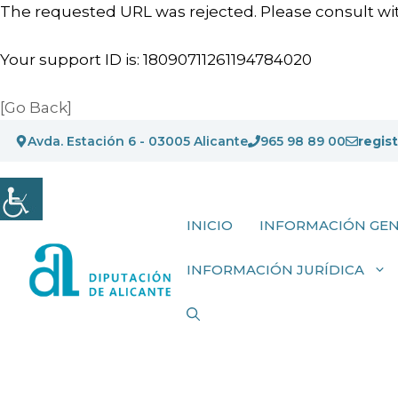
The requested URL was rejected. Please consult wit
Your support ID is: 18090711261194784020
[Go Back]
Saltar
Avda. Estación 6 - 03005 Alicante
965 98 89 00
regis
al
contenido
INICIO
INFORMACIÓN GE
INFORMACIÓN JURÍDICA