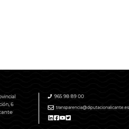
965 98 89 00
ovincial
ión, 6
transparencia@diputacionalicante.es
cante