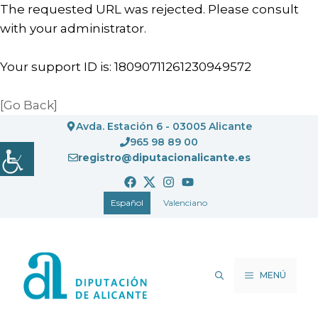
The requested URL was rejected. Please consult
with your administrator.
Your support ID is: 18090711261230949572
[Go Back]
Saltar
Avda. Estación 6 - 03005 Alicante
al
965 98 89 00
registro@diputacionalicante.es
contenido
Español
Valenciano
MENÚ