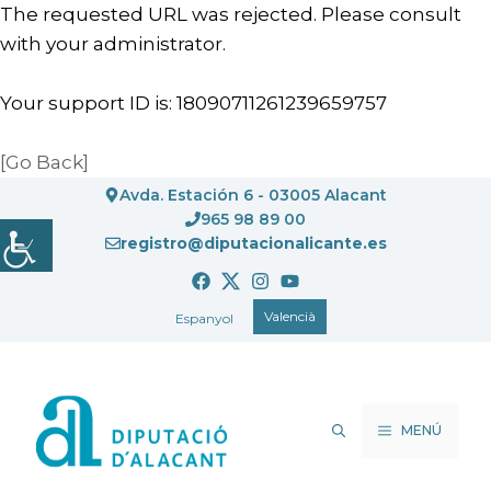
The requested URL was rejected. Please consult
with your administrator.
Your support ID is: 18090711261239659757
[Go Back]
Vés
Avda. Estación 6 - 03005 Alacant
al
965 98 89 00
registro@diputacionalicante.es
contingut
Valencià
Espanyol
MENÚ