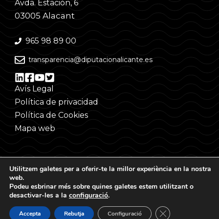
Avda. Estación, 6
03005 Alacant
965 98 89 00
transparencia@diputacionalicante.es
Avís Legal
Política de privacidad
Política de Cookies
Mapa web
Utilitzem galetes per a oferir-te la millor experiència en la nostra
web.
Podeu esbrinar més sobre quines galetes estem utilitzant o
desactivar-les a la
configuració
.
©
Tanca el bàner d
Accepta
Rebutja
Configuració