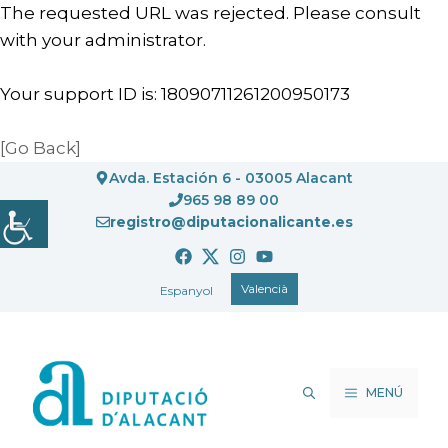
The requested URL was rejected. Please consult
with your administrator.
Your support ID is: 18090711261200950173
[Go Back]
Vés
Avda. Estación 6 - 03005 Alacant
al
965 98 89 00
registro@diputacionalicante.es
contingut
Valencià
Espanyol
MENÚ