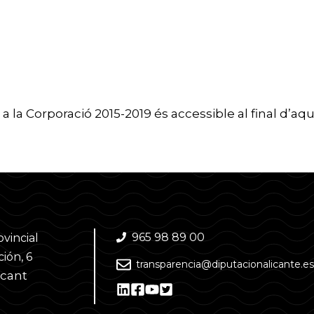
 a la Corporació 2015-2019 és accessible al final d’a
965 98 89 00
ovincial
ión, 6
transparencia@diputacionalicante.es
acant