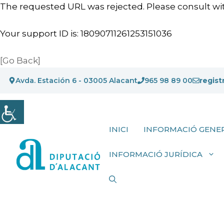
The requested URL was rejected. Please consult wit
Your support ID is: 18090711261253151036
[Go Back]
Vés
Avda. Estación 6 - 03005 Alacant
965 98 89 00
regist
al
contingut
INICI
INFORMACIÓ GENE
INFORMACIÓ JURÍDICA