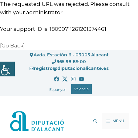
The requested URL was rejected. Please consult
with your administrator.
Your support ID is: 18090711261201374461
[Go Back]
Vés
Avda. Estación 6 - 03005 Alacant
al
965 98 89 00
registro@diputacionalicante.es
contingut
Valencià
Espanyol
MENÚ