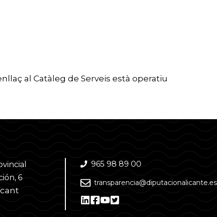
nllaç al Catàleg de Serveis està operatiu
965 98 89 00
ovincial
ión, 6
transparencia@diputacionalicante.es
acant