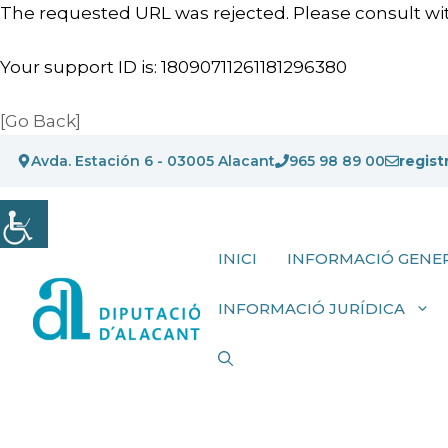
The requested URL was rejected. Please consult wit
Your support ID is: 18090711261181296380
[Go Back]
Vés
Avda. Estación 6 - 03005 Alacant
965 98 89 00
regist
al
contingut
INICI
INFORMACIÓ GENE
INFORMACIÓ JURÍDICA