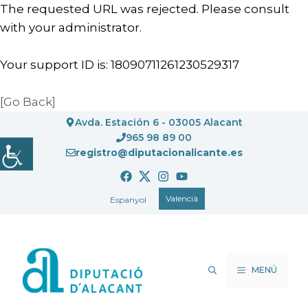
The requested URL was rejected. Please consult
with your administrator.
Your support ID is: 18090711261230529317
[Go Back]
Vés
Avda. Estación 6 - 03005 Alacant
al
965 98 89 00
registro@diputacionalicante.es
contingut
Valencià
Espanyol
MENÚ