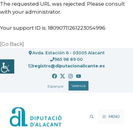
The requested URL was rejected. Please consult
with your administrator.
Your support ID is: 18090711261223054996
[Go Back]
Vés
Avda. Estación 6 - 03005 Alacant
al
965 98 89 00
registro@diputacionalicante.es
contingut
Valencià
Espanyol
MENÚ