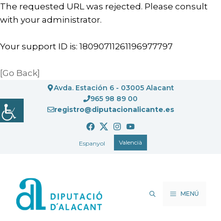
The requested URL was rejected. Please consult
with your administrator.
Your support ID is: 18090711261196977797
[Go Back]
Vés
Avda. Estación 6 - 03005 Alacant
al
965 98 89 00
registro@diputacionalicante.es
contingut
Valencià
Espanyol
MENÚ