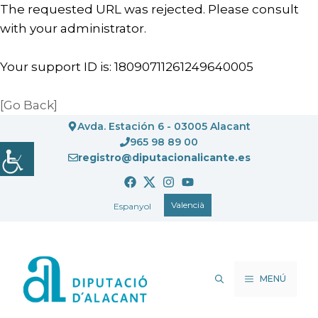
The requested URL was rejected. Please consult
with your administrator.
Your support ID is: 18090711261249640005
[Go Back]
Vés
Avda. Estación 6 - 03005 Alacant
al
965 98 89 00
registro@diputacionalicante.es
contingut
Valencià
Espanyol
MENÚ