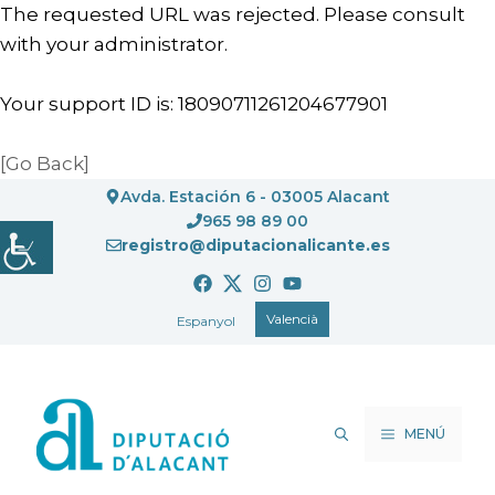
The requested URL was rejected. Please consult
with your administrator.
Your support ID is: 18090711261204677901
[Go Back]
Vés
Avda. Estación 6 - 03005 Alacant
al
965 98 89 00
registro@diputacionalicante.es
contingut
Valencià
Espanyol
MENÚ